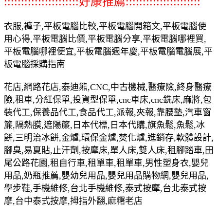
::::::::::::::::::::::好康推薦::::::::::::::::::::::
衣服,褲子,平板電腦比較,平板電腦開箱文,平板電腦使
用心得,平板電腦比價,平板電腦分享,平板電腦哪裡買,
平板電腦哪裡便宜,平板電腦週年慶,平板電腦電腦展,平
板電腦採購指南
花店,網路花店,泰迪熊,CNC,中古機械,醫療險,終身醫療
險,租車,分紅保單,投資型保單,cnc車床,cnc銑床,麻將,包
裝代工,保養品代工,食品代工,派報,夾報,靠腰墊,汽車窗
簾,隔熱膜,遮陽簾,日本代標,日本代購,旗魚鬆,魚鬆,冰
餅,三明治冰餅,金爐,環保金爐,焚化爐,進銷存,軟體設計,
腳臭,易夏貼,止汗劑,按摩床,單人床,雙人床,租腳踏車,田
尾公路花園,租自行車,租單車,租單車,男性塑身衣,嬰兒
用品,奶瓶推薦,嬰幼兒用品,嬰兒用品購物網,嬰兒用品,
學步鞋,手機維修,台北手機維修,泰式按摩,台北泰式按
摩,台中泰式按摩,拇指外翻,麻糬老店