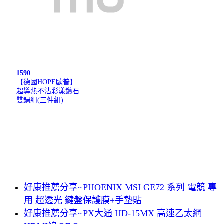
1590
【德國HOPE歐普】
超導熱不沾彩漾鑽石
雙鍋組(三件組)
好康推薦分享~PHOENIX MSI GE72 系列 電競 專
用 超透光 鍵盤保護膜+手墊貼
好康推薦分享~PX大通 HD-15MX 高速乙太網