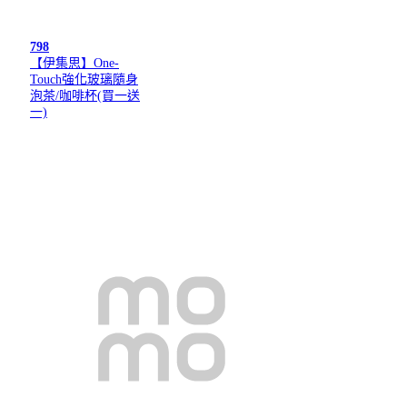
798
【伊集思】One-
Touch強化玻璃隨身
泡茶/咖啡杯(買一送
一)