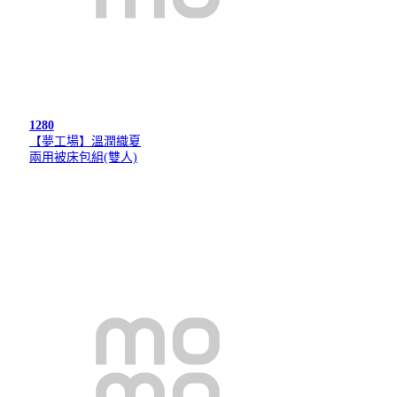
1280
【夢工場】溫潤織夏
兩用被床包組(雙人)