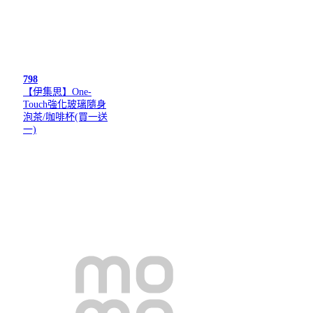
798
【伊集思】One-
Touch強化玻璃隨身
泡茶/咖啡杯(買一送
一)