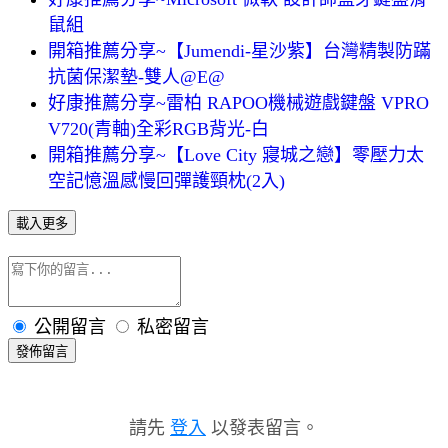
鼠組
開箱推薦分享~【Jumendi-星沙紫】台灣精製防蹣
抗菌保潔墊-雙人@E@
好康推薦分享~雷柏 RAPOO機械遊戲鍵盤 VPRO
V720(青軸)全彩RGB背光-白
開箱推薦分享~【Love City 寢城之戀】零壓力太
空記憶溫感慢回彈護頸枕(2入)
載入更多
公開留言
私密留言
發佈留言
請先
登入
以發表留言。