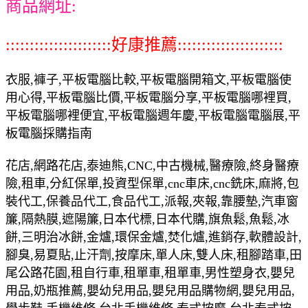
商品網址:
::::::::::::::::::::::好康推薦::::::::::::::::::::::
衣服,褲子,平板電腦比較,平板電腦開箱文,平板電腦使
用心得,平板電腦比價,平板電腦分享,平板電腦哪裡買,
平板電腦哪裡便宜,平板電腦週年慶,平板電腦電腦展,平
板電腦採購指南
花店,網路花店,泰迪熊,CNC,中古機械,醫療險,終身醫療
險,租車,分紅保單,投資型保單,cnc車床,cnc銑床,麻將,包
裝代工,保養品代工,食品代工,派報,夾報,靠腰墊,汽車窗
簾,隔熱膜,遮陽簾,日本代標,日本代購,旗魚鬆,魚鬆,冰
餅,三明治冰餅,金爐,環保金爐,焚化爐,進銷存,軟體設計,
腳臭,易夏貼,止汗劑,按摩床,單人床,雙人床,租腳踏車,田
尾公路花園,租自行車,租單車,租單車,男性塑身衣,嬰兒
用品,奶瓶推薦,嬰幼兒用品,嬰兒用品購物網,嬰兒用品,