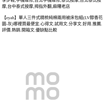
學步鞋,手機維修,台北手機維修,泰式按摩,台北泰式按
摩,台中泰式按摩,拇指外翻,麻糬老店
【eyah】單人三件式精梳純棉兩用被床包組(LV醇香花
園-灰)哪裡買最便宜.心得文.試用文.分享文.好用.推薦.
評價.熱銷.開箱文.優缺點比較