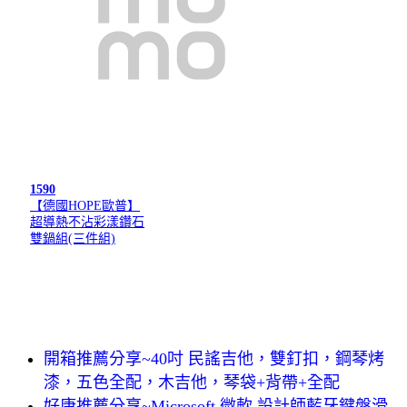
1590
【德國HOPE歐普】
超導熱不沾彩漾鑽石
雙鍋組(三件組)
開箱推薦分享~40吋 民謠吉他，雙釘扣，鋼琴烤
漆，五色全配，木吉他，琴袋+背帶+全配
好康推薦分享~Microsoft 微軟 設計師藍牙鍵盤滑