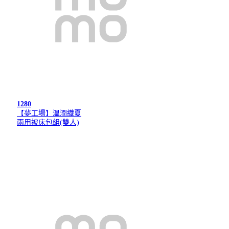
1280
【夢工場】溫潤織夏
兩用被床包組(雙人)